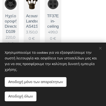
Ηχείο
Acoustic
TF37EX
οροφής
Landscape
in-
Director
AS41SYS
ceiling
D109
3.150,0
499,0
220,0
0
€
0
€
0
€
Χρησιμοποιούμε τα cookies για να εξασφαλίσουμε την
σωστή λειτουργία και ασφάλεια των ιστοσελίδων μας και
για να σας προσφέρουμε την καλύτερη δυνατή εμπειρία
χρήσης.
© 2025 All rights reserved
Αποδοχή μόνο των απαραίτητων
Cookies
Γλώσσες
Αποδοχή όλων
English
Ελληνικά