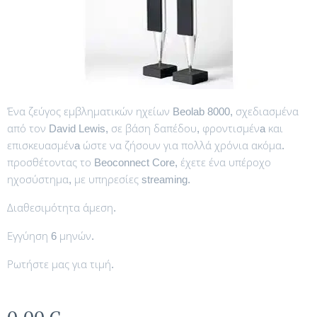
Ένα ζεύγος εμβληματικών ηχείων Beolab 8000, σχεδιασμένα
από τον David Lewis, σε βάση δαπέδου, φροντισμένa και
επισκευασμένa ώστε να ζήσουν για πολλά χρόνια ακόμα.
προσθέτοντας το Beoconnect Core, έχετε ένα υπέροχο
ηχοσύστημα, με υπηρεσίες streaming.
Διαθεσιμότητα άμεση.
Εγγύηση 6 μηνών.
Ρωτήστε μας για τιμή.