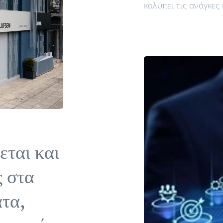
καλύπει τις ανάγκες
εται και
ς στα
ατα,