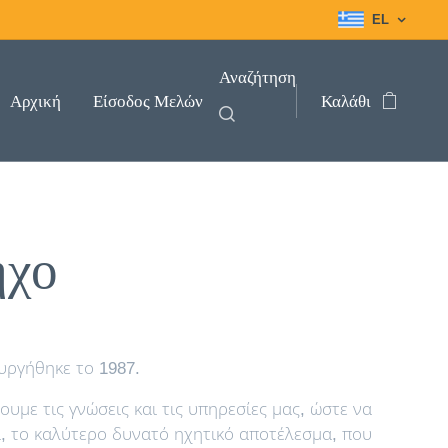
EL
Αναζήτηση
Αρχική
Είσοδος Μελών
Καλάθι
ήχο
υργήθηκε το 1987.
με τις γνώσεις και τις υπηρεσίες μας, ώστε να
α, το καλύτερο δυνατό ηχητικό αποτέλεσμα, που